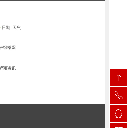
ꁸ
ꂅ
回到顶部
ꁗ
18926178301