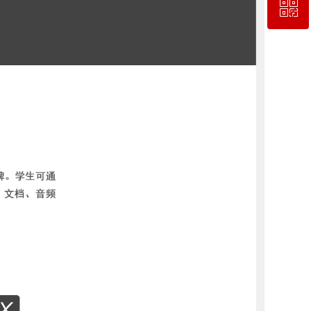
ꀥ
QQ客服
微信二维码